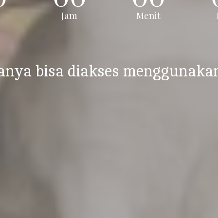
Jam
Menit
anya bisa diakses menggunaka