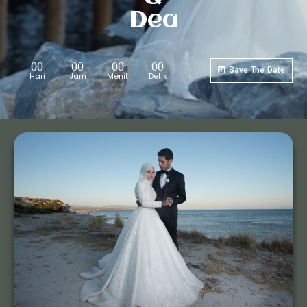
Dea
00
00
00
00
Save The Date
Hari
Jam
Menit
Detik